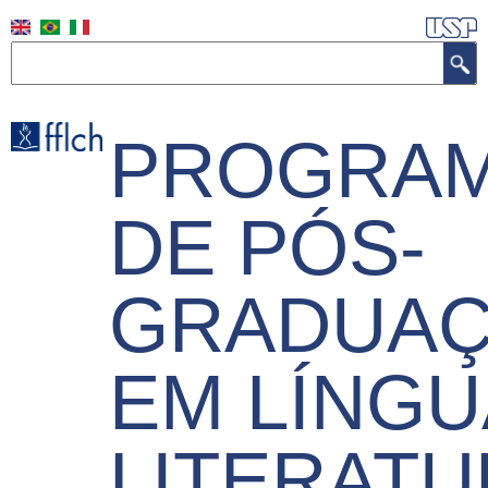
Pular
para
Buscar
o
conteúdo
PROGRA
principal
DE PÓS-
GRADUA
EM LÍNGU
LITERATU